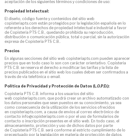
aceptación de los siguientes términos y condiciones de uso:
Propiedad Intelectual:
El diseño, código fuente y contenidos del sitio web
copisteriapts.com están protegidos por la legislación española en lo
referente a los derechos de propiedad intelectual e industrial a favor
de
Copisteria PTS C.B.
, quedando prohibida su reproducción,
distribución o comunicación pública, total o parcial, sin la autorización
expresa de
Copisteria PTS C.B.
.
Precios
En algunas secciones del sitio web copisteriapts.com pueden aparecer
precios que en todo caso lo son con carácter orientativo.
Copisteria
PTS C.B.
se reserva el derecho a modificar las tarifas y la lista de
precios publicados en el sitio web los cuales deben ser confirmados a
través de vía telefónica o email.
Política de Privacidad y Protección de Datos (L.O.P.D.):
Copisteria PTS C.B.
informa a los usuarios del sitio
web copisteriapts.com, que podrá crear un archivo automatizado con
los datos personales que sean puestos en su conocimiento, ya sea
como consecuencia de la utilización de los servicios ofrecidos
en copisteriapts.com, a causa de envíos al correo electrónico de
contacto
info
@copisteriapts.com
o por el uso de formularios de
contacto o inscripción presentes en el sitio web. En todo caso, el
almacenamiento, protección y uso de dichos datos por parte
de
Copisteria PTS C.B.
será conforme al estricto cumplimiento de lo
preceptuado por la legislación en materia de protección de datos.