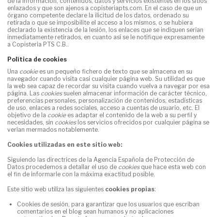
de la información, contenidos, datos y servicios existentes en los sitios
enlazados y que son ajenos a
copisteriapts.com
. En el caso de que un
órgano competente declare la ilicitud de los datos, ordenado su
retirada o que se imposibilite el acceso a los mismos, o se hubiera
declarado la existencia de la lesión, los enlaces que se indiquen serían
inmediatamente retirados, en cuanto así se le notifique expresamente
a
Copisteria PTS C.B.
.
Política de cookies
Una
cookie
es un pequeño fichero de texto que se almacena en su
navegador cuando visita casi cualquier página web. Su utilidad es que
la web sea capaz de recordar su visita cuando vuelva a navegar por esa
página. Las
cookies
suelen almacenar información de carácter técnico,
preferencias personales, personalización de contenidos, estadísticas
de uso, enlaces a redes sociales, acceso a cuentas de usuario, etc. El
objetivo de la
cookie
es adaptar el contenido de la web a su perfil y
necesidades, sin
cookies
los servicios ofrecidos por cualquier página se
verían mermados notablemente.
Cookies utilizadas en este sitio web:
Siguiendo las directrices de la Agencia Española de Protección de
Datos procedemos a detallar el uso de
cookies
que hace esta web con
el fin de informarle con la máxima exactitud posible.
Este sitio web utiliza las siguientes
cookies propias
:
Cookies de sesión, para garantizar que los usuarios que escriban
comentarios en el blog sean humanos y no aplicaciones