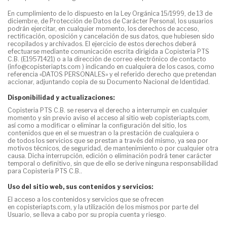
En cumplimiento de lo dispuesto en la Ley Orgánica 15/1999, de 13 de
diciembre, de Protección de Datos de Carácter Personal, los usuarios
podrán ejercitar, en cualquier momento, los derechos de acceso,
rectificación, oposición y cancelación de sus datos, que hubiesen sido
recopilados y archivados. El ejercicio de estos derechos deberá
efectuarse mediante comunicación escrita dirigida a
Copisteria PTS
C.B.
(E19571421) o a la dirección de correo electrónico de contacto
(
info
@copisteriapts.com
) indicando en cualquiera de los casos, como
referencia «DATOS PERSONALES» y el referido derecho que pretendan
accionar, adjuntando copia de su Documento Nacional de Identidad.
Disponibilidad y actualizaciones:
Copisteria PTS C.B.
se reserva el derecho a interrumpir en cualquier
momento y sin previo aviso el acceso al sitio web
copisteriapts.com
,
así como a modificar o eliminar la configuración del sitio, los
contenidos que en el se muestran o la prestación de cualquiera o
de todos los servicios que se prestan a través del mismo, ya sea por
motivos técnicos, de seguridad, de mantenimiento o por cualquier otra
causa. Dicha interrupción, edición o eliminación podrá tener carácter
temporal o definitivo, sin que de ello se derive ninguna responsabilidad
para
Copisteria PTS C.B.
.
Uso del sitio web, sus contenidos y servicios:
El acceso a los contenidos y servicios que se ofrecen
en
copisteriapts.com
, y la utilización de los mismos por parte del
Usuario, se lleva a cabo por su propia cuenta y riesgo.