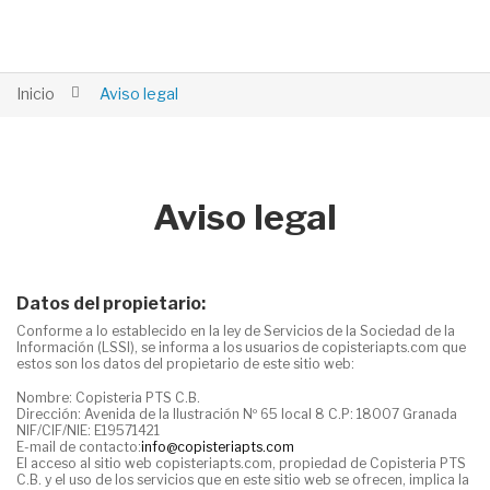
Inicio
Aviso legal
Aviso legal
Datos del propietario:
Conforme a lo establecido en la ley de Servicios de la Sociedad de la
Información (LSSI), se informa a los usuarios de copisteriapts.com que
estos son los datos del propietario de este sitio web:
Nombre: Copisteria PTS C.B.
Dirección: Avenida de la Ilustración Nº 65 local 8 C.P: 18007 Granada
NIF/CIF/NIE: E19571421
E-mail de contacto:
info@copisteriapts.com
El acceso al sitio web
copisteriapts.com
, propiedad de
Copisteria PTS
C.B.
y el uso de los servicios que en este sitio web se ofrecen, implica la