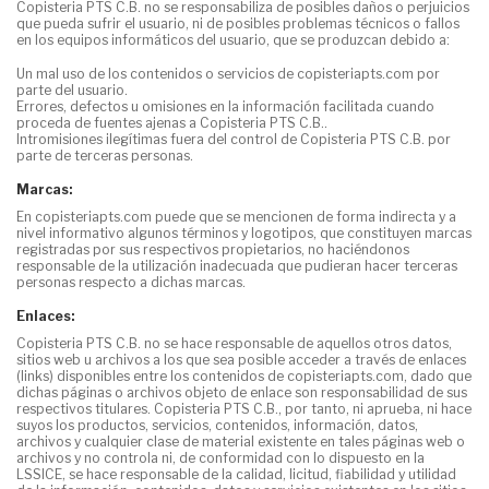
Copisteria PTS C.B.
no se responsabiliza de posibles daños o perjuicios
que pueda sufrir el usuario, ni de posibles problemas técnicos o fallos
en los equipos informáticos del usuario, que se produzcan debido a:
Un mal uso de los contenidos o servicios de
copisteriapts.com
por
parte del usuario.
Errores, defectos u omisiones en la información facilitada cuando
proceda de fuentes ajenas a
Copisteria PTS C.B.
.
Intromisiones ilegítimas fuera del control de
Copisteria PTS C.B.
por
parte de terceras personas.
Marcas:
En
copisteriapts.com
puede que se mencionen de forma indirecta y a
nivel informativo algunos términos y logotipos, que constituyen marcas
registradas por sus respectivos propietarios, no haciéndonos
responsable de la utilización inadecuada que pudieran hacer terceras
personas respecto a dichas marcas.
Enlaces:
Copisteria PTS C.B.
no se hace responsable de aquellos otros datos,
sitios web u archivos a los que sea posible acceder a través de enlaces
(links) disponibles entre los contenidos de
copisteriapts.com
, dado que
dichas páginas o archivos objeto de enlace son responsabilidad de sus
respectivos titulares.
Copisteria PTS C.B.
, por tanto, ni aprueba, ni hace
suyos los productos, servicios, contenidos, información, datos,
archivos y cualquier clase de material existente en tales páginas web o
archivos y no controla ni, de conformidad con lo dispuesto en la
LSSICE, se hace responsable de la calidad, licitud, fiabilidad y utilidad