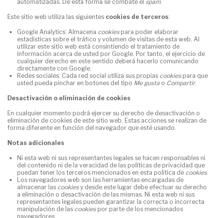
automatizadas. De esta forma se combate el
spam
.
Este sitio web utiliza las siguientes
cookies de terceros
:
Google Analytics: Almacena
cookies
para poder elaborar
estadísticas sobre el tráfico y volumen de visitas de esta web. Al
utilizar este sitio web está consintiendo el tratamiento de
información acerca de usted por Google. Por tanto, el ejercicio de
cualquier derecho en este sentido deberá hacerlo comunicando
directamente con Google.
Redes sociales: Cada red social utiliza sus propias
cookies
para que
usted pueda pinchar en botones del tipo
Me gusta
o
Compartir
.
Desactivación o eliminación de cookies
En cualquier momento podrá ejercer su derecho de desactivación o
eliminación de cookies de este sitio web. Estas acciones se realizan de
forma diferente en función del navegador que esté usando.
Notas adicionales
Ni esta web ni sus representantes legales se hacen responsables ni
del contenido ni de la veracidad de las políticas de privacidad que
puedan tener los terceros mencionados en esta política de
cookies
.
Los navegadores web son las herramientas encargadas de
almacenar las
cookies
y desde este lugar debe efectuar su derecho
a eliminación o desactivación de las mismas. Ni esta web ni sus
representantes legales pueden garantizar la correcta o incorrecta
manipulación de las
cookies
por parte de los mencionados
navegadores.